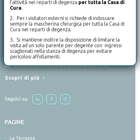
l’attività nei reparti di degenza
per tutta la Casa di
Cura
.
CHI SIAMO
2. Per i visitatori esterni si richiede di indossare
sempre la mascherina chirurgica per tutta la Casa di
Le Terrazze è un punto di riferimento a livello nazionale
Cura nei reparti di degenza.
per tutto ciò che riguarda la riabilitazione in degenza e
3. Si mantiene inoltre la disposizione di limitare la
ambulatoriale.
visita ad un solo parente per degente con ingressi
scaglionati nella stanza di degenza per evitare
Un primato di eccellenza che si ritrova anche
pericolosi affollamenti.
nell’offerta poliambulatoriale, di medicina dello sport e
nei servizi di assistenza alla persona che offre.
Scopri di più
Seguici su:
PAGINE
Le Terrazze