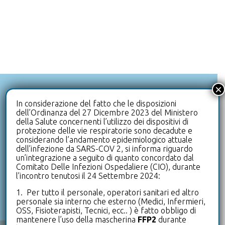
×
+39 0332 992111
In considerazione del fatto che le disposizioni
dell’Ordinanza del 27 Dicembre 2023 del Ministero
HAI DOMANDE? CHIAMACI
della Salute concernenti l’utilizzo dei dispositivi di
protezione delle vie respiratorie sono decadute e
info@clinicaleterrazze.com
considerando l’andamento epidemiologico attuale
dell’infezione da SARS-COV 2, si informa riguardo
HAI BISOGNO DI SUPPORTO? SCRIVICI
un’integrazione a seguito di quanto concordato dal
Comitato Delle Infezioni Ospedaliere (CIO), durante
l’incontro tenutosi il 24 Settembre 2024:
+39 0332 992500
1. Per tutto il personale, operatori sanitari ed altro
UFFICIO PRENOTAZIONI
personale sia interno che esterno (Medici, Infermieri,
OSS, Fisioterapisti, Tecnici, ecc.. ) è fatto obbligo di
mantenere l’uso della mascherina
FFP2
durante