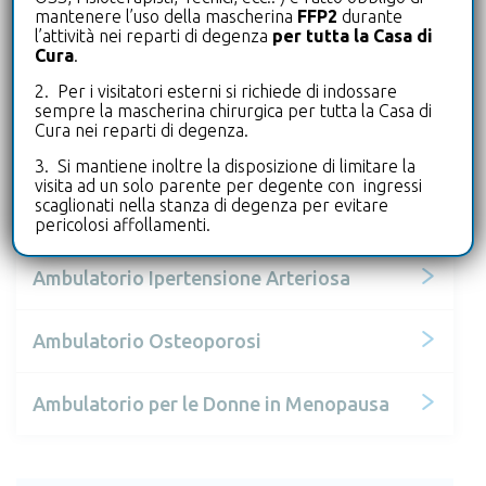
mantenere l’uso della mascherina
FFP2
durante
Reumatologia
l’attività nei reparti di degenza
per tutta la Casa di
Cura
.
Ambulatorio Mano
2. Per i visitatori esterni si richiede di indossare
sempre la mascherina chirurgica per tutta la Casa di
Cura nei reparti di degenza.
Ambulatorio Pavimento Pelvico
3. Si mantiene inoltre la disposizione di limitare la
visita ad un solo parente per degente con ingressi
scaglionati nella stanza di degenza per evitare
Ambulatorio DSA
pericolosi affollamenti.
Ambulatorio Ipertensione Arteriosa
Ambulatorio Osteoporosi
Ambulatorio per le Donne in Menopausa