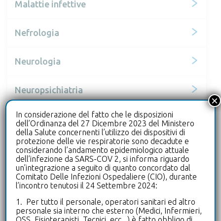
Malattie infettive
Nefrologia
Neurologia
Neuropsichiatria
×
In considerazione del fatto che le disposizioni
Oculistica
dell’Ordinanza del 27 Dicembre 2023 del Ministero
della Salute concernenti l’utilizzo dei dispositivi di
protezione delle vie respiratorie sono decadute e
Ortopedia
considerando l’andamento epidemiologico attuale
dell’infezione da SARS-COV 2, si informa riguardo
un’integrazione a seguito di quanto concordato dal
Otorinolaringoiatria
Comitato Delle Infezioni Ospedaliere (CIO), durante
l’incontro tenutosi il 24 Settembre 2024:
1. Per tutto il personale, operatori sanitari ed altro
Pneumologia
personale sia interno che esterno (Medici, Infermieri,
OSS, Fisioterapisti, Tecnici, ecc.. ) è fatto obbligo di