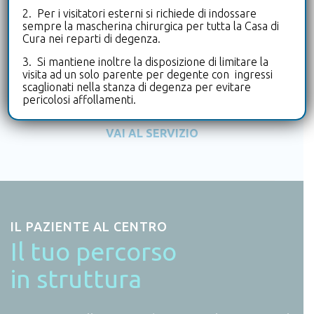
2. Per i visitatori esterni si richiede di indossare
RIABILITAZIONE PRIVATA IN
sempre la mascherina chirurgica per tutta la Casa di
RICOVERO
Cura nei reparti di degenza.
Trattamenti riabilitativi e fisioterapici
3. Si mantiene inoltre la disposizione di limitare la
specialistici intensivi in ricovero per
visita ad un solo parente per degente con ingressi
scaglionati nella stanza di degenza per evitare
ridurre le disabilità conseguenti a traumi
pericolosi affollamenti.
o malattie e recuperare qualità della vita
VAI AL SERVIZIO
IL PAZIENTE AL CENTRO
Il tuo percorso
in struttura