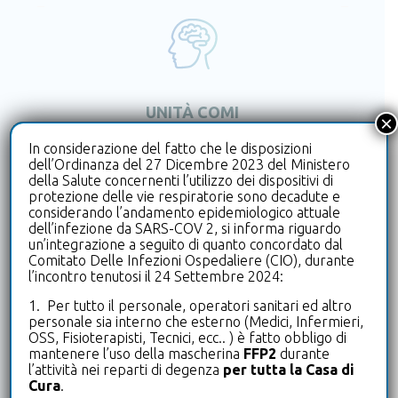
UNITÀ COMI
×
Trattamenti riabilitativi e ricovero per
In considerazione del fatto che le disposizioni
pazienti affetti da Grave Cerebrolesione
dell’Ordinanza del 27 Dicembre 2023 del Ministero
della Salute concernenti l’utilizzo dei dispositivi di
Acquisita (GCA) dovuta a incidenti e
protezione delle vie respiratorie sono decadute e
lesioni cerebrali da danno vascolare o
considerando l’andamento epidemiologico attuale
anossico
dell’infezione da SARS-COV 2, si informa riguardo
un’integrazione a seguito di quanto concordato dal
VAI AL SERVIZIO
Comitato Delle Infezioni Ospedaliere (CIO), durante
l’incontro tenutosi il 24 Settembre 2024:
1. Per tutto il personale, operatori sanitari ed altro
personale sia interno che esterno (Medici, Infermieri,
OSS, Fisioterapisti, Tecnici, ecc.. ) è fatto obbligo di
mantenere l’uso della mascherina
FFP2
durante
l’attività nei reparti di degenza
per tutta la Casa di
Cura
.