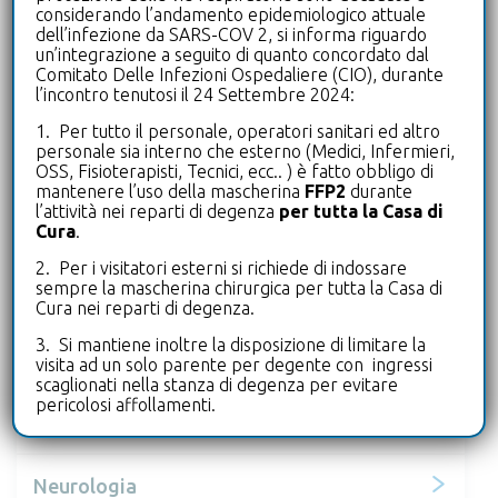
considerando l’andamento epidemiologico attuale
Ematologia
dell’infezione da SARS-COV 2, si informa riguardo
un’integrazione a seguito di quanto concordato dal
Comitato Delle Infezioni Ospedaliere (CIO), durante
l’incontro tenutosi il 24 Settembre 2024:
Endocrinologia e Diabetologia
1. Per tutto il personale, operatori sanitari ed altro
personale sia interno che esterno (Medici, Infermieri,
Gastroenterologia
OSS, Fisioterapisti, Tecnici, ecc.. ) è fatto obbligo di
mantenere l’uso della mascherina
FFP2
durante
l’attività nei reparti di degenza
per tutta la Casa di
Geriatria
Cura
.
2. Per i visitatori esterni si richiede di indossare
sempre la mascherina chirurgica per tutta la Casa di
Ginecologia e Ostetricia
Cura nei reparti di degenza.
3. Si mantiene inoltre la disposizione di limitare la
Malattie infettive
visita ad un solo parente per degente con ingressi
scaglionati nella stanza di degenza per evitare
pericolosi affollamenti.
Nefrologia
Neurologia