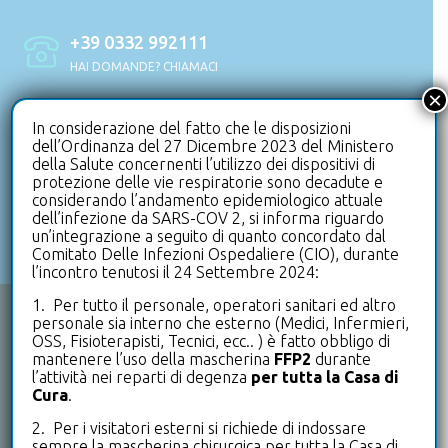
+39 0332 992111
HAI DOMANDE? CHIAMACI
×
info@clinicaleterrazze.com
In considerazione del fatto che le disposizioni
dell’Ordinanza del 27 Dicembre 2023 del Ministero
HAI BISOGNO DI SUPPORTO? SCRIVICI
della Salute concernenti l’utilizzo dei dispositivi di
protezione delle vie respiratorie sono decadute e
considerando l’andamento epidemiologico attuale
+39 0332 992500
dell’infezione da SARS-COV 2, si informa riguardo
UFFICIO PRENOTAZIONI
un’integrazione a seguito di quanto concordato dal
Comitato Delle Infezioni Ospedaliere (CIO), durante
l’incontro tenutosi il 24 Settembre 2024:
1. Per tutto il personale, operatori sanitari ed altro
personale sia interno che esterno (Medici, Infermieri,
CHI SIAMO
OSS, Fisioterapisti, Tecnici, ecc.. ) è fatto obbligo di
mantenere l’uso della mascherina
FFP2
durante
l’attività nei reparti di degenza
per tutta la Casa di
Le Terrazze è un punto di riferimento a livello nazionale
Cura
.
per tutto ciò che riguarda la riabilitazione in degenza e
ambulatoriale.
2. Per i visitatori esterni si richiede di indossare
sempre la mascherina chirurgica per tutta la Casa di