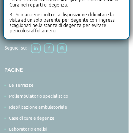
Un primato di eccellenza che si ritrova anche
Cura nei reparti di degenza.
nell’offerta poliambulatoriale, di medicina dello sport e
3. Si mantiene inoltre la disposizione di limitare la
nei servizi di assistenza alla persona che offre.
visita ad un solo parente per degente con ingressi
scaglionati nella stanza di degenza per evitare
Scopri di più
pericolosi affollamenti.
Seguici su:
PAGINE
Le Terrazze
Poliambulatorio specialistico
Riabilitazione ambulatoriale
Casa di cura e degenza
Laboratorio analisi