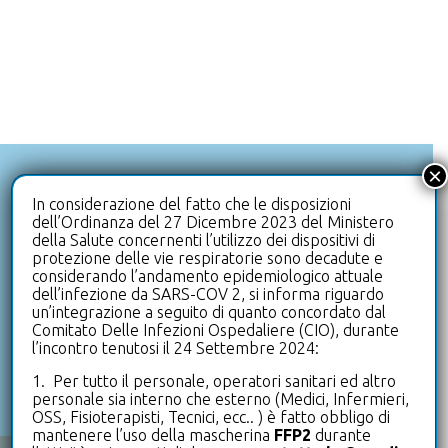
×
+39 0332 992111
In considerazione del fatto che le disposizioni
HAI DOMANDE? CHIAMACI
dell’Ordinanza del 27 Dicembre 2023 del Ministero
della Salute concernenti l’utilizzo dei dispositivi di
protezione delle vie respiratorie sono decadute e
info@clinicaleterrazze.com
considerando l’andamento epidemiologico attuale
dell’infezione da SARS-COV 2, si informa riguardo
HAI BISOGNO DI SUPPORTO? SCRIVICI
un’integrazione a seguito di quanto concordato dal
Comitato Delle Infezioni Ospedaliere (CIO), durante
l’incontro tenutosi il 24 Settembre 2024:
+39 0332 992500
1. Per tutto il personale, operatori sanitari ed altro
UFFICIO PRENOTAZIONI
personale sia interno che esterno (Medici, Infermieri,
OSS, Fisioterapisti, Tecnici, ecc.. ) è fatto obbligo di
mantenere l’uso della mascherina
FFP2
durante