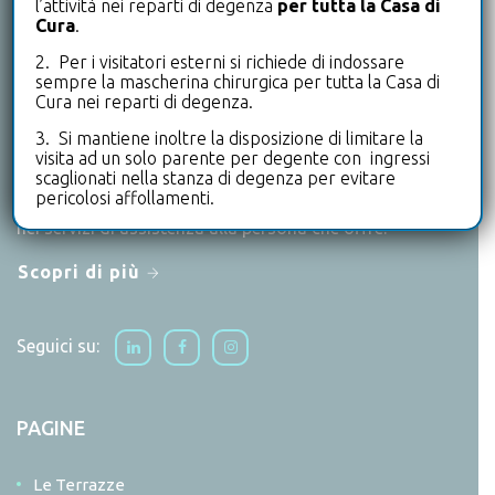
l’attività nei reparti di degenza
per tutta la Casa di
Cura
.
CHI SIAMO
2. Per i visitatori esterni si richiede di indossare
sempre la mascherina chirurgica per tutta la Casa di
Le Terrazze è un punto di riferimento a livello nazionale
Cura nei reparti di degenza.
per tutto ciò che riguarda la riabilitazione in degenza e
3. Si mantiene inoltre la disposizione di limitare la
ambulatoriale.
visita ad un solo parente per degente con ingressi
scaglionati nella stanza di degenza per evitare
Un primato di eccellenza che si ritrova anche
pericolosi affollamenti.
nell’offerta poliambulatoriale, di medicina dello sport e
nei servizi di assistenza alla persona che offre.
Scopri di più
Seguici su:
PAGINE
Le Terrazze