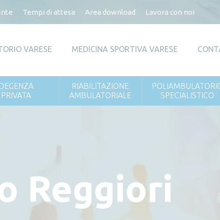
ente
Tempi di attesa
Area download
Lavora con noi
TORIO VARESE
MEDICINA SPORTIVA VARESE
CONT
DEGENZA
RIABILITAZIONE
POLIAMBULATORI
PRIVATA
AMBULATORIALE
SPECIALISTICO
o Reggiori