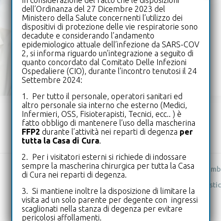
In considerazione del fatto che le disposizioni
Servizi:
dell’Ordinanza del 27 Dicembre 2023 del
Ministero della Salute concernenti l’utilizzo dei
dispositivi di protezione delle vie respiratorie sono
Chirurgia
decadute e considerando l’andamento
epidemiologico attuale dell’infezione da SARS-COV
2, si informa riguardo un’integrazione a seguito di
quanto concordato dal Comitato Delle Infezioni
Ospedaliere (CIO), durante l’incontro tenutosi il 24
Settembre 2024:
1. Per tutto il personale, operatori sanitari ed
altro personale sia interno che esterno (Medici,
Infermieri, OSS, Fisioterapisti, Tecnici, ecc.. ) è
fatto obbligo di mantenere l’uso della mascherina
FFP2
durante l’attività nei reparti di degenza
per
tutta la Casa di Cura
.
2. Per i visitatori esterni si richiede di indossare
sempre la mascherina chirurgica per tutta la Casa
Interventi di chirurgia amb
di Cura nei reparti di degenza.
Anoscopia legatura elastic
3. Si mantiene inoltre la disposizione di limitare la
visita ad un solo parente per degente con ingressi
scaglionati nella stanza di degenza per evitare
pericolosi affollamenti.