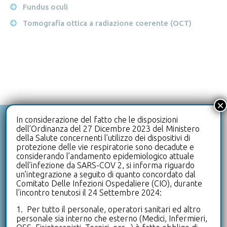
Fundus oculi
Tomografia ottica a radiazione coerente (OCT)
×
In considerazione del fatto che le disposizioni
dell’Ordinanza del 27 Dicembre 2023 del Ministero
+39 0332 992111
della Salute concernenti l’utilizzo dei dispositivi di
HAI DOMANDE? CHIAMACI
protezione delle vie respiratorie sono decadute e
considerando l’andamento epidemiologico attuale
dell’infezione da SARS-COV 2, si informa riguardo
info@clinicaleterrazze.com
un’integrazione a seguito di quanto concordato dal
Comitato Delle Infezioni Ospedaliere (CIO), durante
HAI BISOGNO DI SUPPORTO? SCRIVICI
l’incontro tenutosi il 24 Settembre 2024:
1. Per tutto il personale, operatori sanitari ed altro
+39 0332 992500
personale sia interno che esterno (Medici, Infermieri,
UFFICIO PRENOTAZIONI