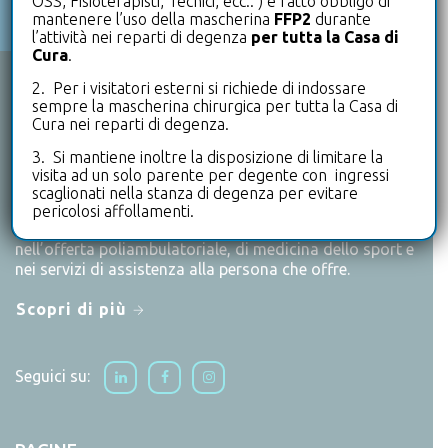
OSS, Fisioterapisti, Tecnici, ecc.. ) è fatto obbligo di
mantenere l’uso della mascherina
FFP2
durante
l’attività nei reparti di degenza
per tutta la Casa di
Cura
.
2. Per i visitatori esterni si richiede di indossare
CHI SIAMO
sempre la mascherina chirurgica per tutta la Casa di
Cura nei reparti di degenza.
Le Terrazze è un punto di riferimento a livello nazionale
3. Si mantiene inoltre la disposizione di limitare la
per tutto ciò che riguarda la riabilitazione in degenza e
visita ad un solo parente per degente con ingressi
ambulatoriale.
scaglionati nella stanza di degenza per evitare
pericolosi affollamenti.
Un primato di eccellenza che si ritrova anche
nell’offerta poliambulatoriale, di medicina dello sport e
nei servizi di assistenza alla persona che offre.
Scopri di più
Seguici su: