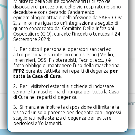
Ministero della Salute concernenti l’utilizzo dei
dispositivi di protezione delle vie respiratorie sono
Dermatologia
decadute e considerando l’andamento
epidemiologico attuale dell’infezione da SARS-COV
2, si informa riguardo un’integrazione a seguito di
quanto concordato dal Comitato Delle Infezioni
Ospedaliere (CIO), durante l’incontro tenutosi il 24
Settembre 2024:
1. Per tutto il personale, operatori sanitari ed
altro personale sia interno che esterno (Medici,
Infermieri, OSS, Fisioterapisti, Tecnici, ecc.. ) è
fatto obbligo di mantenere l’uso della mascherina
FFP2
durante l’attività nei reparti di degenza
per
tutta la Casa di Cura
.
2. Per i visitatori esterni si richiede di indossare
sempre la mascherina chirurgica per tutta la Casa
di Cura nei reparti di degenza.
Osservazione nevi in der
3. Si mantiene inoltre la disposizione di limitare la
visita ad un solo parente per degente con ingressi
scaglionati nella stanza di degenza per evitare
pericolosi affollamenti.