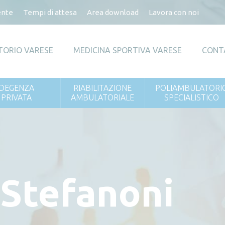
ente
Tempi di attesa
Area download
Lavora con noi
TORIO VARESE
MEDICINA SPORTIVA VARESE
CONT
DEGENZA
RIABILITAZIONE
POLIAMBULATORI
PRIVATA
AMBULATORIALE
SPECIALISTICO
 Stefanoni