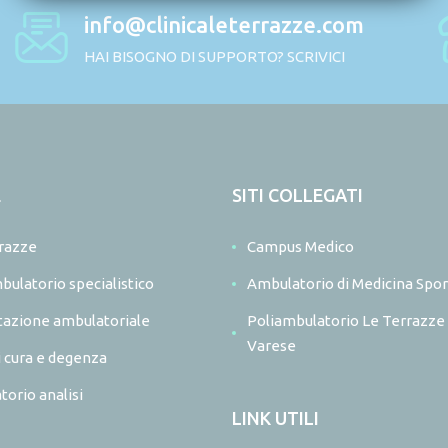
info@clinicaleterrazze.com
HAI BISOGNO DI SUPPORTO? SCRIVICI
E
SITI COLLEGATI
razze
Campus Medico
bulatorio specialistico
Ambulatorio di Medicina Spor
itazione ambulatoriale
Poliambulatorio Le Terrazze
Varese
i cura e degenza
torio analisi
LINK UTILI