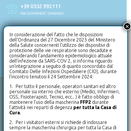
+39 0332 992111
HAI DOMANDE? CHIAMACI
×
info@clinicaleterrazze.com
In considerazione del fatto che le disposizioni
HAI BISOGNO DI SUPPORTO? SCRIVICI
dell’Ordinanza del 27 Dicembre 2023 del Ministero
della Salute concernenti l’utilizzo dei dispositivi di
protezione delle vie respiratorie sono decadute e
+39 0332 992500
considerando l’andamento epidemiologico attuale
dell’infezione da SARS-COV 2, si informa riguardo
UFFICIO PRENOTAZIONI
un’integrazione a seguito di quanto concordato dal
Comitato Delle Infezioni Ospedaliere (CIO), durante
l’incontro tenutosi il 24 Settembre 2024:
1. Per tutto il personale, operatori sanitari ed altro
CHI SIAMO
personale sia interno che esterno (Medici, Infermieri,
OSS, Fisioterapisti, Tecnici, ecc.. ) è fatto obbligo di
mantenere l’uso della mascherina
FFP2
durante
Le Terrazze è un punto di riferimento a livello nazionale
l’attività nei reparti di degenza
per tutta la Casa di
per tutto ciò che riguarda la riabilitazione in degenza e
Cura
.
ambulatoriale.
2. Per i visitatori esterni si richiede di indossare
sempre la mascherina chirurgica per tutta la Casa di
Un primato di eccellenza che si ritrova anche