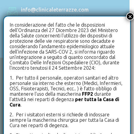
info@clinicaleterrazze.com
×
HAI BISOGNO DI SUPPORTO? SCRIVICI
In considerazione del fatto che le disposizioni
dell’Ordinanza del 27 Dicembre 2023 del Ministero
+39 0332 992500
della Salute concernenti l’utilizzo dei dispositivi di
protezione delle vie respiratorie sono decadute e
UFFICIO PRENOTAZIONI
considerando l’andamento epidemiologico attuale
dell’infezione da SARS-COV 2, si informa riguardo
un’integrazione a seguito di quanto concordato dal
Comitato Delle Infezioni Ospedaliere (CIO), durante
l’incontro tenutosi il 24 Settembre 2024:
CHI SIAMO
1. Per tutto il personale, operatori sanitari ed altro
personale sia interno che esterno (Medici, Infermieri,
Le Terrazze è un punto di riferimento a livello nazionale
OSS, Fisioterapisti, Tecnici, ecc.. ) è fatto obbligo di
per tutto ciò che riguarda la riabilitazione in degenza e
mantenere l’uso della mascherina
FFP2
durante
ambulatoriale.
l’attività nei reparti di degenza
per tutta la Casa di
Cura
.
Un primato di eccellenza che si ritrova anche
2. Per i visitatori esterni si richiede di indossare
nell’offerta poliambulatoriale, di medicina dello sport e
sempre la mascherina chirurgica per tutta la Casa di
nei servizi di assistenza alla persona che offre.
Cura nei reparti di degenza.