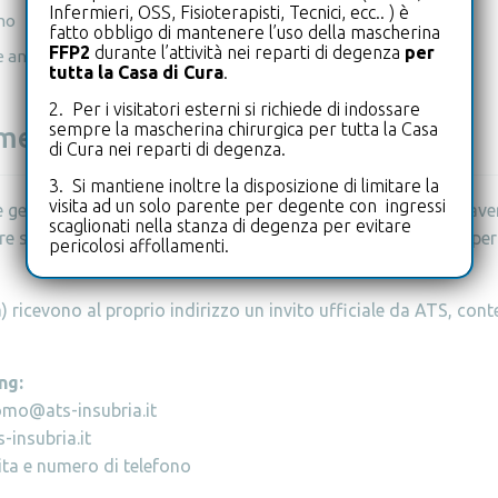
Infermieri, OSS, Fisioterapisti, Tecnici, ecc.. ) è
no
fatto obbligo di mantenere l’uso della mascherina
FFP2
durante l’attività nei reparti di degenza
per
e anni
tutta la Casa di Cura
.
2. Per i visitatori esterni si richiede di indossare
sempre la mascherina chirurgica per tutta la Casa
ome accedere
di Cura nei reparti di degenza.
3. Si mantiene inoltre la disposizione di limitare la
visita ad un solo parente per degente con ingressi
 è gestito e coordinato esclusivamente da ATS Insubria attraverso
scaglionati nella stanza di degenza per evitare
e sempre il proprio invito ufficiale o il sito di
ATS Insubria
per 
pericolosi affollamenti.
a) ricevono al proprio indirizzo un invito ufficiale da ATS, con
ing:
omo@ats-insubria.it
-insubria.it
ita e numero di telefono