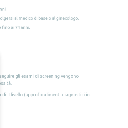
nni.
volgersi al medico di base o al ginecologo.
fino ai 74 anni.
seguire gli esami di screening vengono
ssità.
di II livello (approfondimenti diagnostici in