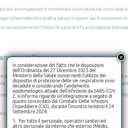
o per accompagnarti e monitorare la tua salute nel corso degli a
ogie infiammatorie o di altra natura: in questi casi è necessario ri
i; successivamente l’invito da parte di ATS avrà cadenza biennale 
 mammografico
×
In considerazione del fatto che le disposizioni
dell’Ordinanza del 27 Dicembre 2023 del
Ministero della Salute concernenti l’utilizzo dei
ratuita. La data, il luogo e l’orario dell’appuntamento per e
dispositivi di protezione delle vie respiratorie sono
te da ATS, insieme alle istruzioni per spostarlo in caso di nece
decadute e considerando l’andamento
epidemiologico attuale dell’infezione da SARS-COV
reening di I livello (esame mammografico periodico) sia quello 
2, si informa riguardo un’integrazione a seguito di
quanto concordato dal Comitato Delle Infezioni
Ospedaliere (CIO), durante l’incontro tenutosi il 24
Settembre 2024:
tico per:
1. Per tutto il personale, operatori sanitari ed
altro personale sia interno che esterno (Medici,