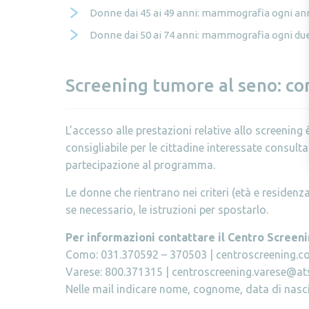
Donne dai 45 ai 49 anni: mammografia ogni an
Donne dai 50 ai 74 anni: mammografia ogni du
Screening tumore al seno: c
L’accesso alle prestazioni relative allo screening
consigliabile per le cittadine interessate consultar
partecipazione al programma.
Le donne che rientrano nei criteri (età e residenz
se necessario, le istruzioni per spostarlo.
Per informazioni contattare il Centro Screen
Como: 031.370592 – 370503 | centroscreening.c
Varese: 800.371315 | centroscreening.varese@ats
Nelle mail indicare nome, cognome, data di nasc