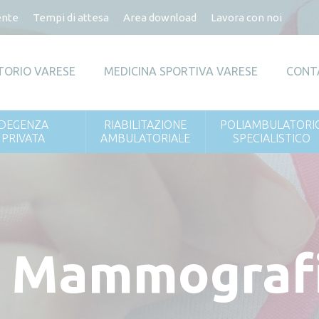
ente
Tempi di attesa
Area download
Lavora con noi
TORIO VARESE
MEDICINA SPORTIVA VARESE
CONT
DEGENZA
RIABILITAZIONE
POLIAMBULATORI
PRIVATA
AMBULATORIALE
SPECIALISTICO
g Mammograf