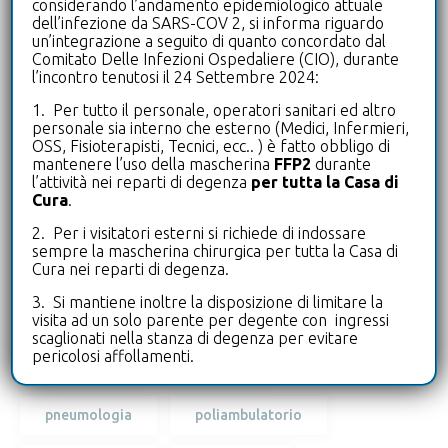
Gli Infermieri incontrano i Cittadini in
considerando l’andamento epidemiologico attuale
dell’infezione da SARS-COV 2, si informa riguardo
occasione della Giornata Internazionale
un’integrazione a seguito di quanto concordato dal
dell’Infermiere
Comitato Delle Infezioni Ospedaliere (CIO), durante
l’incontro tenutosi il 24 Settembre 2024:
Tags
1. Per tutto il personale, operatori sanitari ed altro
personale sia interno che esterno (Medici, Infermieri,
OSS, Fisioterapisti, Tecnici, ecc.. ) è fatto obbligo di
mantenere l’uso della mascherina
FFP2
durante
biologo
cardiologia
diagnostica
l’attività nei reparti di degenza
per tutta la Casa di
Cura
.
drive-in
ecografia
2. Per i visitatori esterni si richiede di indossare
sempre la mascherina chirurgica per tutta la Casa di
Cura nei reparti di degenza.
laboratorioanalisi
leterrazze
3. Si mantiene inoltre la disposizione di limitare la
microbiologia
microbiota intestinale
visita ad un solo parente per degente con ingressi
scaglionati nella stanza di degenza per evitare
pericolosi affollamenti.
neurologia
oculistica
pneumologia
poliambulatorio