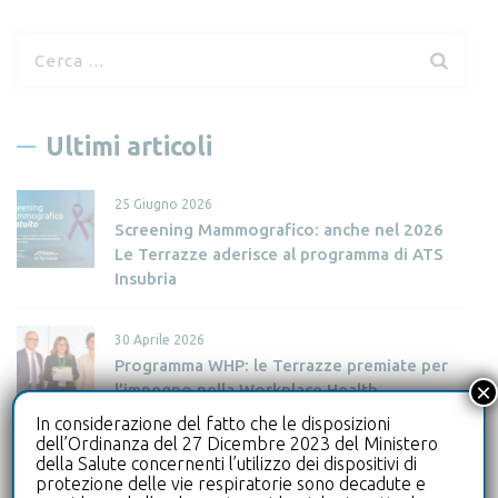
R
i
c
e
Ultimi articoli
r
c
25 Giugno 2026
a
Screening Mammografico: anche nel 2026
p
Le Terrazze aderisce al programma di ATS
e
Insubria
r
:
30 Aprile 2026
Programma WHP: le Terrazze premiate per
×
l’impegno nella Workplace Health
Promotion
In considerazione del fatto che le disposizioni
dell’Ordinanza del 27 Dicembre 2023 del Ministero
della Salute concernenti l’utilizzo dei dispositivi di
28 Aprile 2026
protezione delle vie respiratorie sono decadute e