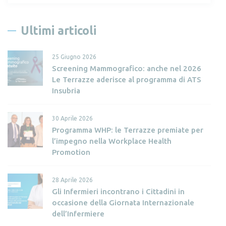
c
e
Ultimi articoli
r
c
25 Giugno 2026
a
Screening Mammografico: anche nel 2026
p
Le Terrazze aderisce al programma di ATS
e
Insubria
r
:
30 Aprile 2026
Programma WHP: le Terrazze premiate per
l’impegno nella Workplace Health
Promotion
28 Aprile 2026
Gli Infermieri incontrano i Cittadini in
occasione della Giornata Internazionale
dell’Infermiere