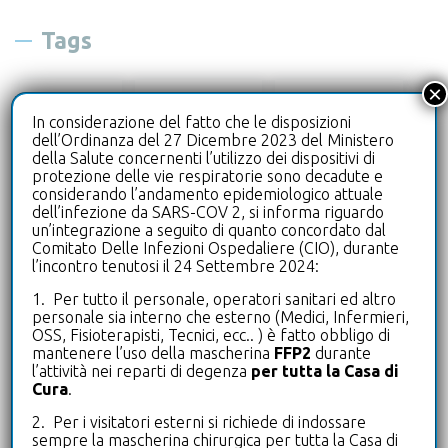
Tags
×
biologo
cardiologia
diagnostica
In considerazione del fatto che le disposizioni
dell’Ordinanza del 27 Dicembre 2023 del Ministero
drive-in
ecografia
della Salute concernenti l’utilizzo dei dispositivi di
protezione delle vie respiratorie sono decadute e
considerando l’andamento epidemiologico attuale
laboratorioanalisi
leterrazze
dell’infezione da SARS-COV 2, si informa riguardo
un’integrazione a seguito di quanto concordato dal
microbiologia
microbiota intestinale
Comitato Delle Infezioni Ospedaliere (CIO), durante
l’incontro tenutosi il 24 Settembre 2024:
neurologia
oculistica
1. Per tutto il personale, operatori sanitari ed altro
personale sia interno che esterno (Medici, Infermieri,
OSS, Fisioterapisti, Tecnici, ecc.. ) è fatto obbligo di
pneumologia
poliambulatorio
mantenere l’uso della mascherina
FFP2
durante
l’attività nei reparti di degenza
per tutta la Casa di
Cura
.
puntoprelievi
radiologia
2. Per i visitatori esterni si richiede di indossare
sempre la mascherina chirurgica per tutta la Casa di
riabilitazione
riabilitazione mano