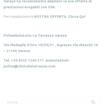
Varese ha recentemente ampliato la sua offerta di
prestazioni erogabili con SSR.
Per visualizzare la
NOSTRA OFFERTA
Clicca Qui
Poliambulatorio Le Terrazze Varese
Via Medaglie D’Oro 19/29/31 , Ingresso Via Mazzini 10
– 21100 Varese
Tel. +39 0332 1544 211
prenotazioni-
poliva@clinicaleterrazze.com
R
i