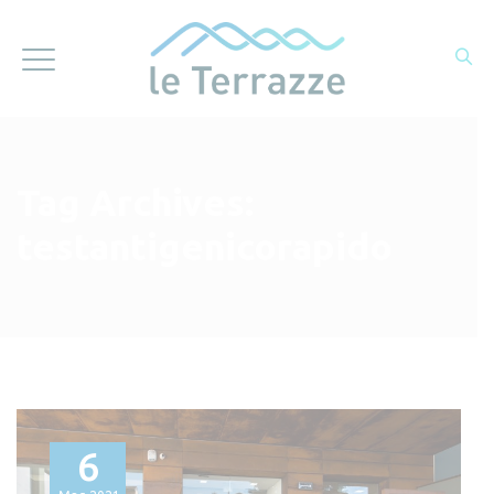
Tag Archives:
testantigenicorapido
6