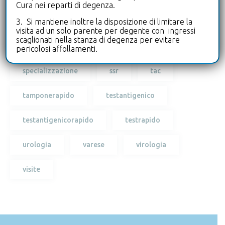
Cura nei reparti di degenza.
3. Si mantiene inoltre la disposizione di limitare la
ricercabiologo
ricercapersonale
visita ad un solo parente per degente con ingressi
scaglionati nella stanza di degenza per evitare
risonanza
serviziosanitarioregionale
pericolosi affollamenti.
specializzazione
ssr
tac
tamponerapido
testantigenico
testantigenicorapido
testrapido
urologia
varese
virologia
visite