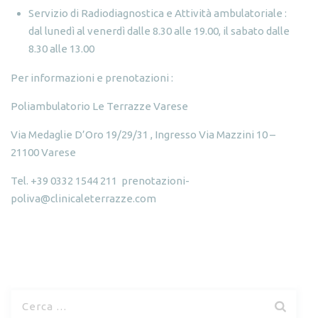
Servizio di Radiodiagnostica e Attività ambulatoriale :
dal lunedì al venerdì dalle 8.30 alle 19.00, il sabato dalle
8.30 alle 13.00
Per informazioni e prenotazioni :
Poliambulatorio Le Terrazze Varese
Via Medaglie D’Oro 19/29/31 , Ingresso Via Mazzini 10 –
21100 Varese
Tel. +39 0332 1544 211
prenotazioni-
poliva@clinicaleterrazze.com
R
i