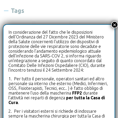
Tags
×
biologo
cardiologia
diagnostica
In considerazione del fatto che le disposizioni
dell’Ordinanza del 27 Dicembre 2023 del Ministero
drive-in
ecografia
della Salute concernenti l’utilizzo dei dispositivi di
protezione delle vie respiratorie sono decadute e
considerando l’andamento epidemiologico attuale
laboratorioanalisi
leterrazze
dell’infezione da SARS-COV 2, si informa riguardo
un’integrazione a seguito di quanto concordato dal
microbiologia
microbiota intestinale
Comitato Delle Infezioni Ospedaliere (CIO), durante
l’incontro tenutosi il 24 Settembre 2024:
neurologia
oculistica
1. Per tutto il personale, operatori sanitari ed altro
personale sia interno che esterno (Medici, Infermieri,
OSS, Fisioterapisti, Tecnici, ecc.. ) è fatto obbligo di
pneumologia
poliambulatorio
mantenere l’uso della mascherina
FFP2
durante
l’attività nei reparti di degenza
per tutta la Casa di
Cura
.
puntoprelievi
radiologia
2. Per i visitatori esterni si richiede di indossare
sempre la mascherina chirurgica per tutta la Casa di
riabilitazione
riabilitazione mano