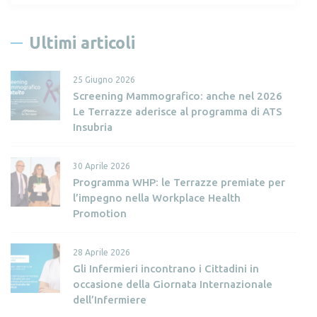
c
e
Ultimi articoli
r
c
25 Giugno 2026
a
Screening Mammografico: anche nel 2026
p
Le Terrazze aderisce al programma di ATS
e
Insubria
r
:
30 Aprile 2026
Programma WHP: le Terrazze premiate per
l’impegno nella Workplace Health
Promotion
28 Aprile 2026
Gli Infermieri incontrano i Cittadini in
occasione della Giornata Internazionale
dell’Infermiere