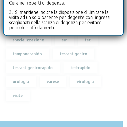
Cura nei reparti di degenza.
3. Si mantiene inoltre la disposizione di limitare la
ricercabiologo
ricercapersonale
visita ad un solo parente per degente con ingressi
scaglionati nella stanza di degenza per evitare
risonanza
serviziosanitarioregionale
pericolosi affollamenti.
specializzazione
ssr
tac
tamponerapido
testantigenico
testantigenicorapido
testrapido
urologia
varese
virologia
visite