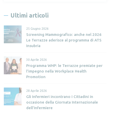
c
e
Ultimi articoli
r
c
25 Giugno 2026
a
Screening Mammografico: anche nel 2026
p
Le Terrazze aderisce al programma di ATS
e
Insubria
r
:
30 Aprile 2026
Programma WHP: le Terrazze premiate per
l’impegno nella Workplace Health
Promotion
28 Aprile 2026
Gli Infermieri incontrano i Cittadini in
occasione della Giornata Internazionale
dell’Infermiere