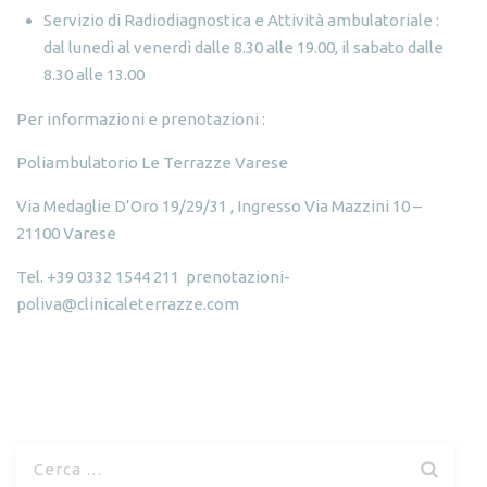
Servizio di Radiodiagnostica e Attività ambulatoriale :
dal lunedì al venerdì dalle 8.30 alle 19.00, il sabato dalle
8.30 alle 13.00
Per informazioni e prenotazioni :
Poliambulatorio Le Terrazze Varese
Via Medaglie D’Oro 19/29/31 , Ingresso Via Mazzini 10 –
21100 Varese
Tel. +39 0332 1544 211
prenotazioni-
poliva@clinicaleterrazze.com
R
i