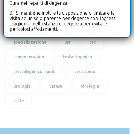
Cura nei reparti di degenza.
3. Si mantiene inoltre la disposizione di limitare la
ricercabiologo
ricercapersonale
visita ad un solo parente per degente con ingressi
scaglionati nella stanza di degenza per evitare
risonanza
serviziosanitarioregionale
pericolosi affollamenti.
specializzazione
ssr
tac
tamponerapido
testantigenico
testantigenicorapido
testrapido
urologia
varese
virologia
visite