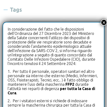
Tags
×
biologo
cardiologia
diagnostica
In considerazione del fatto che le disposizioni
dell’Ordinanza del 27 Dicembre 2023 del Ministero
drive-in
ecografia
della Salute concernenti l’utilizzo dei dispositivi di
protezione delle vie respiratorie sono decadute e
considerando l’andamento epidemiologico attuale
laboratorioanalisi
leterrazze
dell’infezione da SARS-COV 2, si informa riguardo
un’integrazione a seguito di quanto concordato dal
microbiologia
microbiota intestinale
Comitato Delle Infezioni Ospedaliere (CIO), durante
l’incontro tenutosi il 24 Settembre 2024:
neurologia
oculistica
1. Per tutto il personale, operatori sanitari ed altro
personale sia interno che esterno (Medici, Infermieri,
OSS, Fisioterapisti, Tecnici, ecc.. ) è fatto obbligo di
pneumologia
poliambulatorio
mantenere l’uso della mascherina
FFP2
durante
l’attività nei reparti di degenza
per tutta la Casa di
Cura
.
puntoprelievi
radiologia
2. Per i visitatori esterni si richiede di indossare
sempre la mascherina chirurgica per tutta la Casa di
riabilitazione
riabilitazione mano