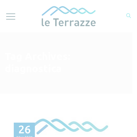
Tag Archives:
diagnostica
26