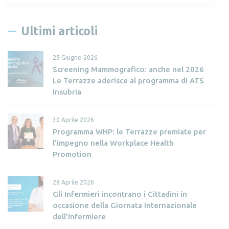
c
e
Ultimi articoli
r
c
25 Giugno 2026
a
Screening Mammografico: anche nel 2026
p
Le Terrazze aderisce al programma di ATS
e
Insubria
r
:
30 Aprile 2026
Programma WHP: le Terrazze premiate per
l’impegno nella Workplace Health
Promotion
28 Aprile 2026
Gli Infermieri incontrano i Cittadini in
occasione della Giornata Internazionale
dell’Infermiere