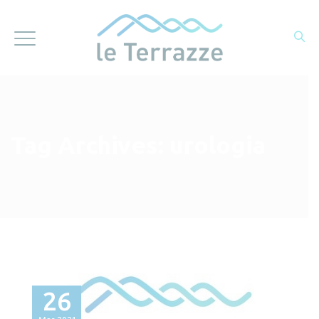
Tag Archives:
urologia
26