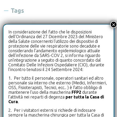
Tags
×
biologo
cardiologia
diagnostica
In considerazione del fatto che le disposizioni
dell’Ordinanza del 27 Dicembre 2023 del Ministero
drive-in
ecografia
della Salute concernenti l’utilizzo dei dispositivi di
protezione delle vie respiratorie sono decadute e
considerando l’andamento epidemiologico attuale
laboratorioanalisi
leterrazze
dell’infezione da SARS-COV 2, si informa riguardo
un’integrazione a seguito di quanto concordato dal
microbiologia
microbiota intestinale
Comitato Delle Infezioni Ospedaliere (CIO), durante
l’incontro tenutosi il 24 Settembre 2024:
neurologia
oculistica
1. Per tutto il personale, operatori sanitari ed altro
personale sia interno che esterno (Medici, Infermieri,
OSS, Fisioterapisti, Tecnici, ecc.. ) è fatto obbligo di
pneumologia
poliambulatorio
mantenere l’uso della mascherina
FFP2
durante
l’attività nei reparti di degenza
per tutta la Casa di
Cura
.
puntoprelievi
radiologia
2. Per i visitatori esterni si richiede di indossare
sempre la mascherina chirurgica per tutta la Casa di
riabilitazione
riabilitazione mano