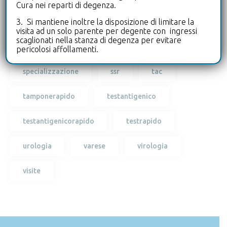
Cura nei reparti di degenza.
3. Si mantiene inoltre la disposizione di limitare la
ricercabiologo
ricercapersonale
visita ad un solo parente per degente con ingressi
scaglionati nella stanza di degenza per evitare
risonanza
serviziosanitarioregionale
pericolosi affollamenti.
specializzazione
ssr
tac
tamponerapido
testantigenico
testantigenicorapido
testrapido
urologia
varese
virologia
visite