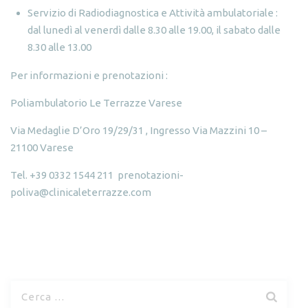
Servizio di Radiodiagnostica e Attività ambulatoriale :
dal lunedì al venerdì dalle 8.30 alle 19.00, il sabato dalle
8.30 alle 13.00
Per informazioni e prenotazioni :
Poliambulatorio Le Terrazze Varese
Via Medaglie D’Oro 19/29/31 , Ingresso Via Mazzini 10 –
21100 Varese
Tel. +39 0332 1544 211
prenotazioni-
poliva@clinicaleterrazze.com
R
i