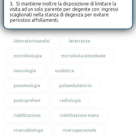
3. Si mantiene inoltre la disposizione di limitare la
visita ad un solo parente per degente con ingressi
biologo
cardiologia
diagnostica
scaglionati nella stanza di degenza per evitare
pericolosi affollamenti.
drive-in
ecografia
laboratorioanalisi
leterrazze
microbiologia
microbiota intestinale
neurologia
oculistica
pneumologia
poliambulatorio
puntoprelievi
radiologia
riabilitazione
riabilitazione mano
ricercabiologo
ricercapersonale