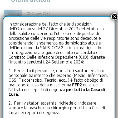
r
c
25 Giugno 2026
×
a
Screening Mammografico: anche nel 2026
p
In considerazione del fatto che le disposizioni
Le Terrazze aderisce al programma di ATS
dell’Ordinanza del 27 Dicembre 2023 del Ministero
e
Insubria
della Salute concernenti l’utilizzo dei dispositivi di
r
protezione delle vie respiratorie sono decadute e
:
considerando l’andamento epidemiologico attuale
30 Aprile 2026
dell’infezione da SARS-COV 2, si informa riguardo
Programma WHP: le Terrazze premiate per
un’integrazione a seguito di quanto concordato dal
Comitato Delle Infezioni Ospedaliere (CIO), durante
l’impegno nella Workplace Health
l’incontro tenutosi il 24 Settembre 2024:
Promotion
1. Per tutto il personale, operatori sanitari ed altro
personale sia interno che esterno (Medici, Infermieri,
28 Aprile 2026
OSS, Fisioterapisti, Tecnici, ecc.. ) è fatto obbligo di
Gli Infermieri incontrano i Cittadini in
mantenere l’uso della mascherina
FFP2
durante
l’attività nei reparti di degenza
per tutta la Casa di
occasione della Giornata Internazionale
Cura
.
dell’Infermiere
2. Per i visitatori esterni si richiede di indossare
sempre la mascherina chirurgica per tutta la Casa di
Tags
Cura nei reparti di degenza.