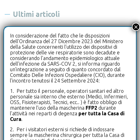
c
e
Ultimi articoli
r
×
c
25 Giugno 2026
a
In considerazione del fatto che le disposizioni
Screening Mammografico: anche nel 2026
dell’Ordinanza del 27 Dicembre 2023 del Ministero
p
Le Terrazze aderisce al programma di ATS
della Salute concernenti l’utilizzo dei dispositivi di
e
Insubria
protezione delle vie respiratorie sono decadute e
r
considerando l’andamento epidemiologico attuale
dell’infezione da SARS-COV 2, si informa riguardo
:
un’integrazione a seguito di quanto concordato dal
30 Aprile 2026
Comitato Delle Infezioni Ospedaliere (CIO), durante
Programma WHP: le Terrazze premiate per
l’incontro tenutosi il 24 Settembre 2024:
l’impegno nella Workplace Health
Promotion
1. Per tutto il personale, operatori sanitari ed altro
personale sia interno che esterno (Medici, Infermieri,
OSS, Fisioterapisti, Tecnici, ecc.. ) è fatto obbligo di
28 Aprile 2026
mantenere l’uso della mascherina
FFP2
durante
l’attività nei reparti di degenza
per tutta la Casa di
Gli Infermieri incontrano i Cittadini in
Cura
.
occasione della Giornata Internazionale
dell’Infermiere
2. Per i visitatori esterni si richiede di indossare
sempre la mascherina chirurgica per tutta la Casa di