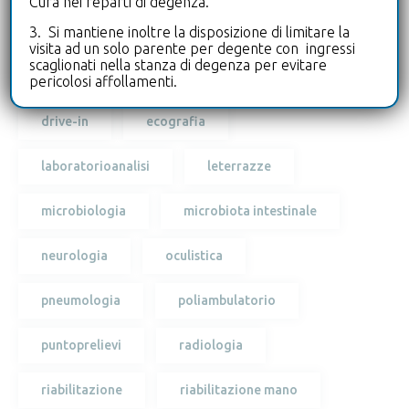
Cura nei reparti di degenza.
Tags
3. Si mantiene inoltre la disposizione di limitare la
visita ad un solo parente per degente con ingressi
scaglionati nella stanza di degenza per evitare
biologo
cardiologia
diagnostica
pericolosi affollamenti.
drive-in
ecografia
laboratorioanalisi
leterrazze
microbiologia
microbiota intestinale
neurologia
oculistica
pneumologia
poliambulatorio
puntoprelievi
radiologia
riabilitazione
riabilitazione mano