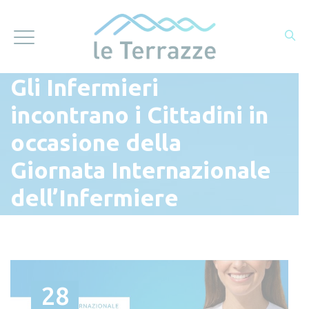
Gli Infermieri
incontrano i Cittadini in
occasione della
Giornata Internazionale
dell’Infermiere
28