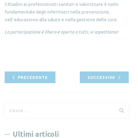
Cittadini ai professionisti sanitari e valorizzare il ruolo
fondamentale degli Infermieri nella prevenzione,
nell’educazione alla salute e nella gestione delle cure.
La partecipazione è libera e aperta a tutti, vi aspettiamo!
PRECEDENTE
SUCCESSIVA
R
i
c
e
Ultimi articoli
r