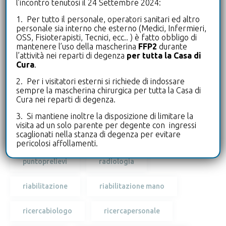
l’incontro tenutosi il 24 Settembre 2024:
biologo
cardiologia
diagnostica
1. Per tutto il personale, operatori sanitari ed altro
personale sia interno che esterno (Medici, Infermieri,
OSS, Fisioterapisti, Tecnici, ecc.. ) è fatto obbligo di
drive-in
ecografia
mantenere l’uso della mascherina
FFP2
durante
l’attività nei reparti di degenza
per tutta la Casa di
laboratorioanalisi
leterrazze
Cura
.
2. Per i visitatori esterni si richiede di indossare
microbiologia
microbiota intestinale
sempre la mascherina chirurgica per tutta la Casa di
Cura nei reparti di degenza.
neurologia
oculistica
3. Si mantiene inoltre la disposizione di limitare la
visita ad un solo parente per degente con ingressi
scaglionati nella stanza di degenza per evitare
pneumologia
poliambulatorio
pericolosi affollamenti.
puntoprelievi
radiologia
riabilitazione
riabilitazione mano
ricercabiologo
ricercapersonale