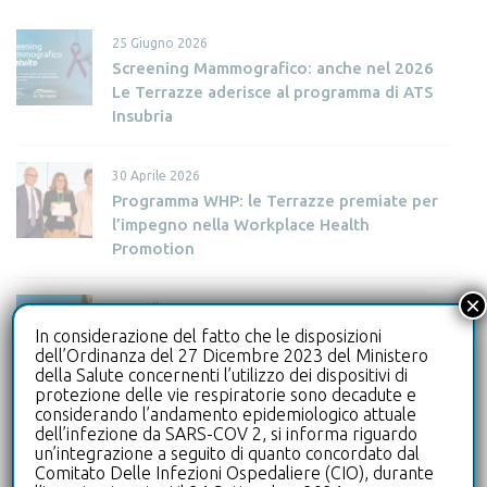
c
25 Giugno 2026
a
Screening Mammografico: anche nel 2026
p
Le Terrazze aderisce al programma di ATS
e
Insubria
r
:
30 Aprile 2026
Programma WHP: le Terrazze premiate per
l’impegno nella Workplace Health
Promotion
×
28 Aprile 2026
Gli Infermieri incontrano i Cittadini in
In considerazione del fatto che le disposizioni
dell’Ordinanza del 27 Dicembre 2023 del Ministero
occasione della Giornata Internazionale
della Salute concernenti l’utilizzo dei dispositivi di
dell’Infermiere
protezione delle vie respiratorie sono decadute e
considerando l’andamento epidemiologico attuale
dell’infezione da SARS-COV 2, si informa riguardo
Tags
un’integrazione a seguito di quanto concordato dal
Comitato Delle Infezioni Ospedaliere (CIO), durante