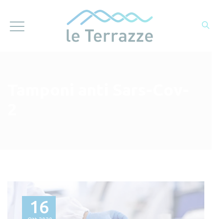
Tamponi anti Sars-Cov-
2
16