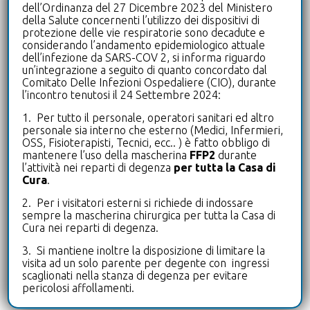
Programma WHP: le Terrazze premiate per
dell’Ordinanza del 27 Dicembre 2023 del Ministero
l’impegno nella Workplace Health
della Salute concernenti l’utilizzo dei dispositivi di
Promotion
protezione delle vie respiratorie sono decadute e
considerando l’andamento epidemiologico attuale
dell’infezione da SARS-COV 2, si informa riguardo
un’integrazione a seguito di quanto concordato dal
28 Aprile 2026
Comitato Delle Infezioni Ospedaliere (CIO), durante
Gli Infermieri incontrano i Cittadini in
l’incontro tenutosi il 24 Settembre 2024:
occasione della Giornata Internazionale
dell’Infermiere
1. Per tutto il personale, operatori sanitari ed altro
personale sia interno che esterno (Medici, Infermieri,
OSS, Fisioterapisti, Tecnici, ecc.. ) è fatto obbligo di
mantenere l’uso della mascherina
FFP2
durante
Tags
l’attività nei reparti di degenza
per tutta la Casa di
Cura
.
biologo
cardiologia
diagnostica
2. Per i visitatori esterni si richiede di indossare
sempre la mascherina chirurgica per tutta la Casa di
Cura nei reparti di degenza.
drive-in
ecografia
3. Si mantiene inoltre la disposizione di limitare la
visita ad un solo parente per degente con ingressi
laboratorioanalisi
leterrazze
scaglionati nella stanza di degenza per evitare
pericolosi affollamenti.
microbiologia
microbiota intestinale