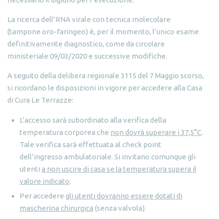
La ricerca dell’RNA virale con tecnica molecolare
(tampone oro-faringeo) è, per il momento, l’unico esame
definitivamente diagnostico, come da circolare
ministeriale 09/03/2020 e successive modifiche.
A seguito della delibera regionale 3115 del 7 Maggio scorso,
si ricordano le disposizioni in vigore per accedere alla Casa
di Cura Le Terrazze:
L’accesso sarà subordinato alla verifica della
temperatura corporea che
non dovrà superare i 37,5°C
.
Tale verifica sarà effettuata al check point
dell’ingresso ambulatoriale. Si invitano comunque gli
utenti
a non uscire di casa se la temperatura supera il
valore indicato
.
Per accedere
gli utenti dovranno essere dotati di
mascherina chirurgica
(senza valvola).