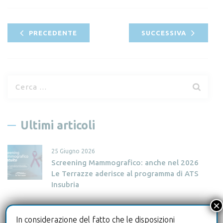
PRECEDENTE
SUCCESSIVA
R
i
c
e
Ultimi articoli
r
c
25 Giugno 2026
a
Screening Mammografico: anche nel 2026
p
Le Terrazze aderisce al programma di ATS
e
Insubria
r
×
:
30 Aprile 2026
In considerazione del fatto che le disposizioni