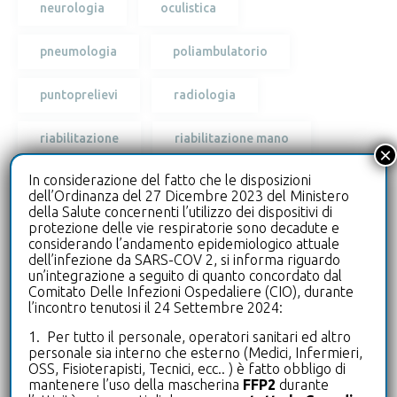
neurologia
oculistica
pneumologia
poliambulatorio
puntoprelievi
radiologia
riabilitazione
riabilitazione mano
×
In considerazione del fatto che le disposizioni
ricercabiologo
ricercapersonale
dell’Ordinanza del 27 Dicembre 2023 del Ministero
della Salute concernenti l’utilizzo dei dispositivi di
risonanza
serviziosanitarioregionale
protezione delle vie respiratorie sono decadute e
considerando l’andamento epidemiologico attuale
dell’infezione da SARS-COV 2, si informa riguardo
specializzazione
ssr
tac
un’integrazione a seguito di quanto concordato dal
Comitato Delle Infezioni Ospedaliere (CIO), durante
l’incontro tenutosi il 24 Settembre 2024:
tamponerapido
testantigenico
1. Per tutto il personale, operatori sanitari ed altro
personale sia interno che esterno (Medici, Infermieri,
testantigenicorapido
testrapido
OSS, Fisioterapisti, Tecnici, ecc.. ) è fatto obbligo di
mantenere l’uso della mascherina
FFP2
durante