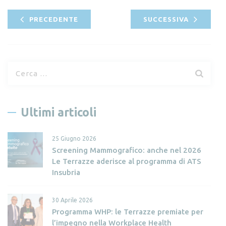
PRECEDENTE
SUCCESSIVA
R
i
c
e
Ultimi articoli
r
c
25 Giugno 2026
a
Screening Mammografico: anche nel 2026
p
Le Terrazze aderisce al programma di ATS
e
Insubria
r
:
30 Aprile 2026
Programma WHP: le Terrazze premiate per
l’impegno nella Workplace Health